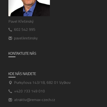
Pavel Křetinský
602 542 995
pavel.kretinsky
KONTAKTUJTE NÁS
KDE NÁS NAJDETE
Purkyňova 143/18, 682 01 Vyškov
+420 733 149 010
atraktiv@remax-czech.cz