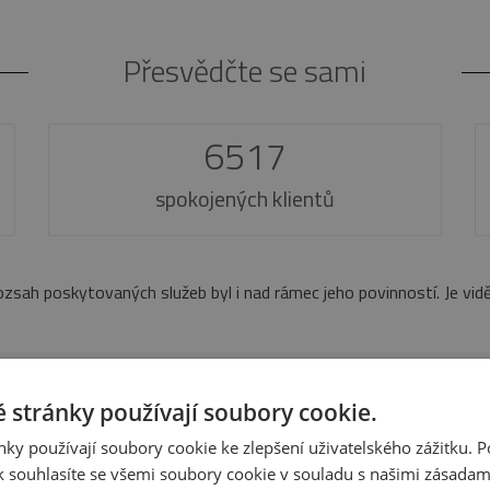
Přesvědčte se sami
6517
spokojených klientů
m nezná překážek.
Makléřka byla profesionální. Poradila, vše oc
Kateřina Němcová
 stránky používají soubory cookie.
Nabídka nemovitostí
ky používají soubory cookie ke zlepšení uživatelského zážitku. 
 souhlasíte se všemi soubory cookie v souladu s našimi zásadam