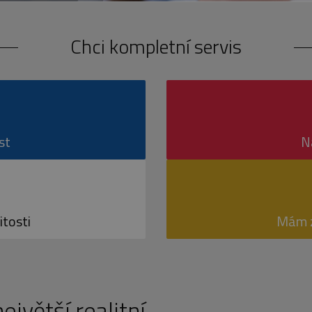
Chci kompletní servis
st
N
itosti
Mám z
jvětší realitní