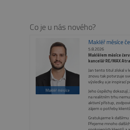
Co je u nás nového?
Makléř měsíce č
5.8.2026
Makléřem měsíce červ
kancelář RE/MAX Atrak
Jan tento titul získal v
znovu tak potvrzuje sv
výsledky a je inspirací 
Makléř měsíce
Jeho úspěchy dokazují, ž
na realitním trhu nemus
aktivní přístup, zodpo
zájem o potřeby klient
Gratulujeme k dalšímu
Přejeme mnoho dalšíc
spokojených klientů a ať