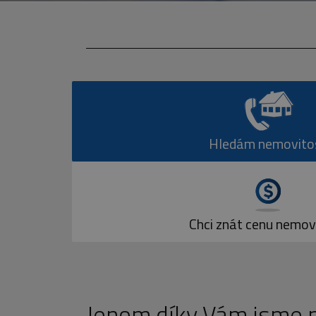
Hledám nemovito
Chci znát cenu nemov
Jenom díky Vám jsme ne