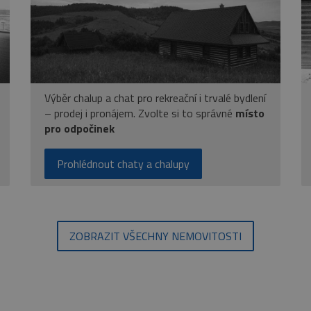
Výběr chalup a chat pro rekreační i trvalé bydlení
– prodej i pronájem. Zvolte si to správné
místo
pro odpočinek
Prohlédnout chaty a chalupy
ZOBRAZIT VŠECHNY NEMOVITOSTI