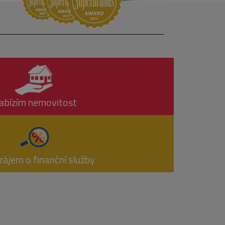
abízím nemovitost
ájem o finanční služby