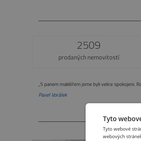
2509
prodaných nemovitostí
yl i nad rámec jeho povinností. Je vidět, že ho práce baví a v niče
Tyto webové
Tyto webové strán
webových stránek