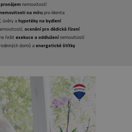
a pronájem
nemovitostí
nemovitosti na míru
pro klienta
í
, úvěry a
hypotéky na bydlení
emovitostí,
ocenění pro dědická řízení
e řešit
exekuce a oddlužení
nemovitostí
 rodinných domů a
energetické štítky