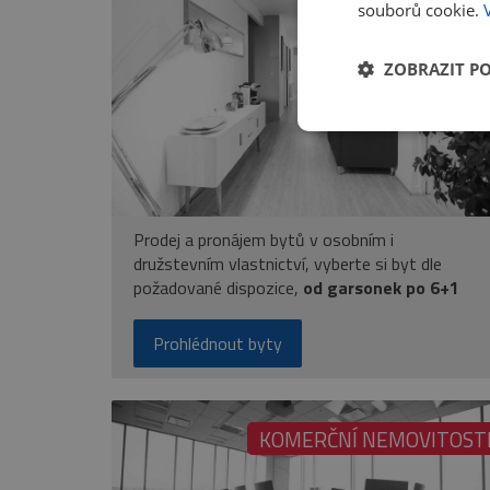
souborů cookie.
BYT
ZOBRAZIT P
Prodej a pronájem bytů v osobním i
družstevním vlastnictví, vyberte si byt dle
požadované dispozice,
od garsonek po 6+1
Prohlédnout byty
KOMERČNÍ NEMOVITOST