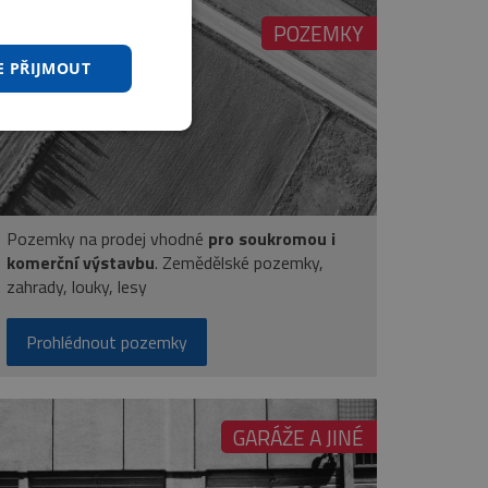
POZEMKY
E PŘIJMOUT
Pozemky na prodej vhodné
pro soukromou i
komerční výstavbu
. Zemědělské pozemky,
zahrady, louky, lesy
Prohlédnout pozemky
GARÁŽE A JINÉ