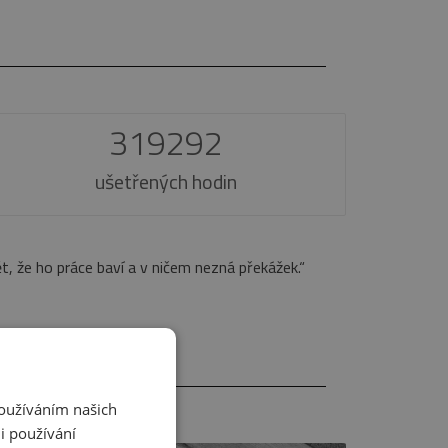
319292
ušetřených hodin
hotně vysvetlila. Prodej domu jsem měla absolutně bez starostí. Le
Používáním našich
i používání