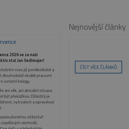
Nejnovější články
ervence
ence 2026 se za naši
tiv stal Jan Sedlmajer!
ČÍST VÍCE ČLÁNKŮ
 letošním roce již poněkolikáté a
é dlouhodobě skvělé pracovní
pro ostatní kolegy.
e ani věk, ani aktuální situace
í být překážkou. Důležitý je
vědnost, vytrvalost a opravdový
ů.
 zaslouženému vítězství!
h úspěšných obchodů,
 se daří i v následujícím