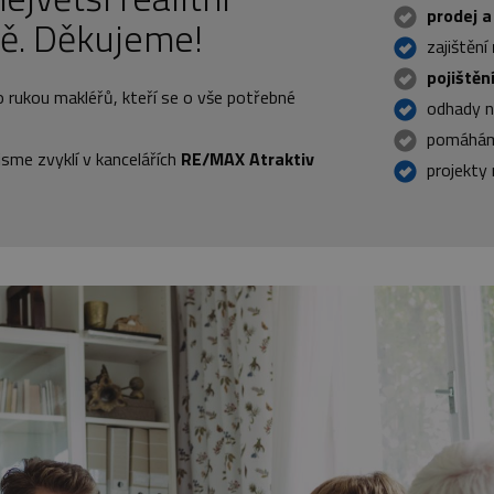
prodej 
vě. Děkujeme!
zajištění
pojištěn
 rukou makléřů, kteří se o vše potřebné
odhady n
pomáhám
jsme zvyklí v kancelářích
RE/MAX Atraktiv
projekty