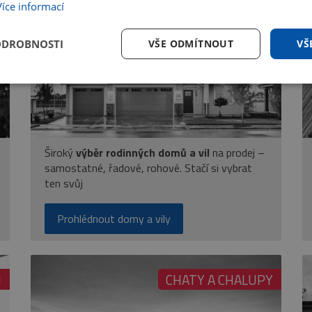
Více informací
Y
DOMY A VILY
ODROBNOSTI
VŠE ODMÍTNOUT
VŠ
Široký
výběr rodinných domů a vil
na prodej –
samostatné, řadové, rohové. Stačí si vybrat
ten svůj
Prohlédnout domy a vily
I
CHATY A CHALUPY