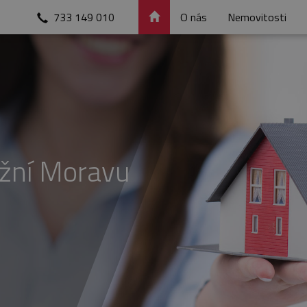
733 149 010
O nás
Nemovitosti
ižní Moravu