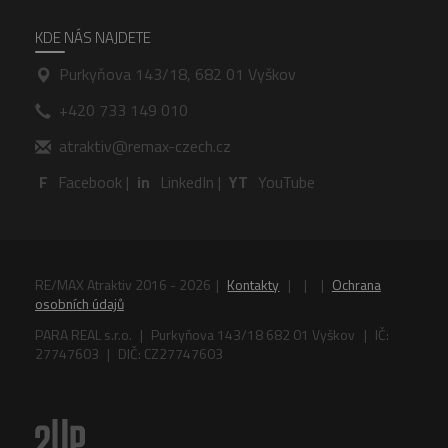
KDE NÁS NAJDETE
Purkyňova 143/18, 682 01 Vyškov
+420 733 149 010
atraktiv@remax-czech.cz
Facebook
|
LinkedIn
|
YouTube
RE/MAX Atraktiv 2016 -
2026
|
Kontakty
|
|
|
Ochrana
osobních údajů
PARA REAL s.r.o.
|
Purkyňova 143/18 682 01 Vyškov
|
IČ:
27747603
|
DIČ: CZ27747603