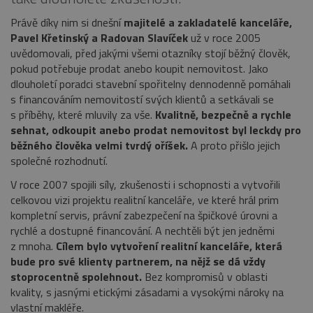
Právě díky nim si dnešní
majitelé a zakladatelé kanceláře,
Pavel Křetinský a Radovan Slavíček
už v roce 2005
uvědomovali, před jakými všemi otazníky stojí běžný člověk,
pokud potřebuje prodat anebo koupit nemovitost. Jako
dlouholetí poradci stavební spořitelny dennodenně pomáhali
s financováním nemovitostí svých klientů a setkávali se
s příběhy, které mluvily za vše.
Kvalitně, bezpečně a rychle
sehnat, odkoupit anebo prodat nemovitost byl leckdy pro
běžného člověka velmi tvrdý oříšek.
A proto přišlo jejich
společné rozhodnutí.
V roce 2007 spojili síly, zkušenosti i schopnosti a vytvořili
celkovou vizi projektu realitní kanceláře, ve které hrál prim
kompletní servis, právní zabezpečení na špičkové úrovni a
rychlé a dostupné financování. A nechtěli být jen jedněmi
z mnoha.
Cílem bylo vytvoření realitní kanceláře, která
bude pro své klienty partnerem, na nějž se dá vždy
stoprocentně spolehnout.
Bez kompromisů v oblasti
kvality, s jasnými etickými zásadami a vysokými nároky na
vlastní makléře.