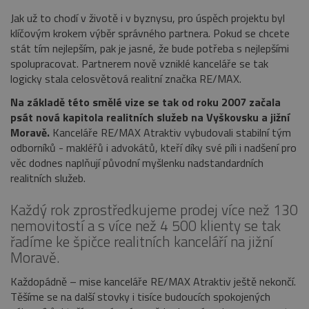
Jak už to chodí v životě i v byznysu, pro úspěch projektu byl
klíčovým krokem výběr správného partnera. Pokud se chcete
stát tím nejlepším, pak je jasné, že bude potřeba s nejlepšími
spolupracovat. Partnerem nově vzniklé kanceláře se tak
logicky stala celosvětová realitní značka RE/MAX.
Na základě této smělé vize se tak od roku 2007 začala
psát nová kapitola realitních služeb na Vyškovsku a jižní
Moravě.
Kanceláře RE/MAX Atraktiv vybudovali stabilní tým
odborníků - makléřů i advokátů, kteří díky své píli i nadšení pro
věc dodnes naplňují původní myšlenku nadstandardních
realitních služeb.
Každý rok zprostředkujeme prodej více než 130
nemovitostí a s více než 4 500 klienty se tak
řadíme ke špičce realitních kanceláří na jižní
Moravě.
Každopádně – mise kanceláře RE/MAX Atraktiv ještě nekončí.
Těšíme se na další stovky i tisíce budoucích spokojených