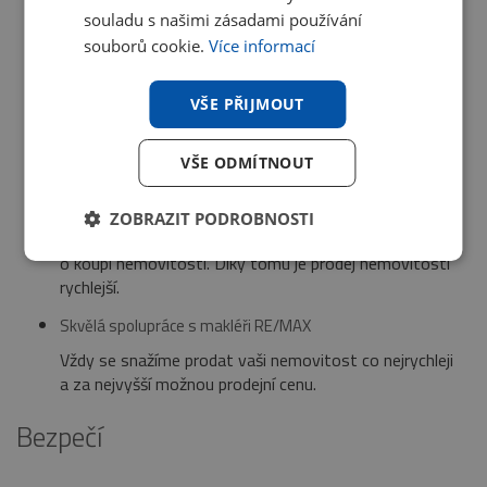
ČR zároveň nabízeny a prezentovány v ostatních
souladu s našimi zásadami používání
zemích sítě RE/MAX.
souborů cookie.
Více informací
RE/MAX je nejznámější realitní značkou
Máme jeden z nejnavštěvovanějších webů v České
VŠE PŘIJMOUT
republice. Zájemci o koupi se proto primárně obracejí na
nás.
VŠE ODMÍTNOUT
RE/MAX má nejširší databázi kvalifikovaných zájemců
o koupi nemovitostí
ZOBRAZIT PODROBNOSTI
Neustále rozšiřujeme počet kontaktů na zájemce
o koupi nemovitostí. Díky tomu je prodej nemovitostí
rychlejší.
Skvělá spolupráce s makléři RE/MAX
Vždy se snažíme prodat vaši nemovitost co nejrychleji
a za nejvyšší možnou prodejní cenu.
Bezpečí