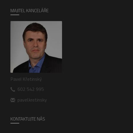
MAJITEL KANCELÁŘE
Pavel Křetinský
602 542 995
pavel.kretinsky
KONTAKTUJTE NÁS