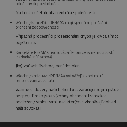
oddělený depozitní účet
Na tento účet dohlíží centrála společnosti.
Všechny kanceláře RE/MAX mají sjednáno pojištění
profesní zodpovědnosti
Případná procesní či profesionální chyba je kryta tímto
pojištěním.
Kanceláře RE/MAX uschovávají kupní ceny nemovitostí
v advokátní úschově
Jiný způsob úschovy není dovolen.
Všechny smlouvy v RE/MAX vytvářejí a kontrolují
renomovaní advokáti
Vážíme si důvěry našich klientů a zaručujeme jim jistotu
bezpečí. Proto jsou všechny obchodní transakce
podloženy smlouvami, nad kterými vykonávají dohled
naši advokáti.